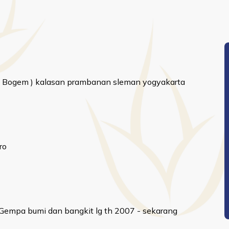
upit Bogem ) kalasan prambanan sleman yogyakarta
ro
a Gempa bumi dan bangkit lg th 2007 - sekarang