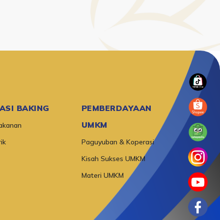
RASI BAKING
PEMBERDAYAAN
UMKM
akanan
ik
Paguyuban & Koperasi
Kisah Sukses UMKM
Materi UMKM